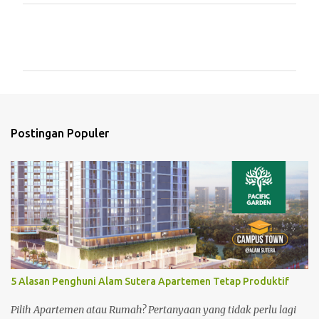
K
o
m
e
n
t
Postingan Populer
a
r
5 Alasan Penghuni Alam Sutera Apartemen Tetap Produktif
Pilih Apartemen atau Rumah? Pertanyaan yang tidak perlu lagi