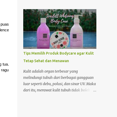
Opini.id, Jumat (18/09/2015). Menurut Mufa
menghormati waktu, orang-orang sekarang
ikan Sapu-sapu yang berada di Sungai
lebih memilih pesan makanan lewat
Ciliwung ataupun sungai kotor lainnya
aplikasi online. Dari pada masak sendiri.
tidak layak untuk dikonsumsi. Hal ini
Apalagi soal hunian Kalau di rumah, harus
 puas
lantaran ikan sapu-sapu tergolong
bayar asisten rumah tangga dulu untuk
dence
pemakan sampah. "Ikan sapu-sapu
menciptakan lingkungan...
tergolong pemakan sampah.bahaya jika
dikonsumsi atau dijadikan bahan baku
siomay yang harusnya memakai ikan
Tips Memilih Produk Bodycare agar Kulit
tenggiri," kata Mufa. Namun ikan Sapu-
Tetap Sehat dan Menawan
sapu layak di konsumsi jika diternak
 tua.
sendiri. Sehingga bisa menjamin kualitas
 ragu
Kulit adalah organ terbesar yang
makanannya. "Ikan sapu-sapu layak
melindungi tubuh dari berbagai gangguan
dikonsumsi jika diternak sendiri.sehingga
luar seperti debu, polusi, dan sinar UV. Maka
terjamin kualitas pakannya. kalau yang
dari itu, merawat kulit tubuh tidak boleh
didapat dari sungai Ciliwung gitu,sudah
dianggap sepele. Salah satu cara terbaik
ngeri," kata Mufa.. Menurut Mufa setiap
untuk menjaga kesehatan dan keindahan
jenis ikan mempunyai nilai gizi yang
kulit adalah dengan menggunakan produk
bermanfaat buat kesehatan. "Asal
bodycare yang tepat. Namun, dengan