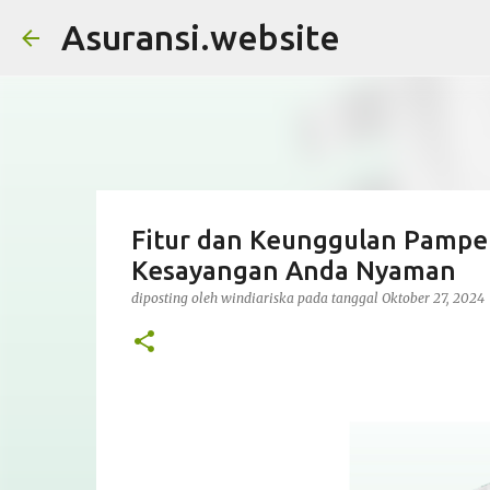
Asuransi.website
Fitur dan Keunggulan Pamper
Kesayangan Anda Nyaman
diposting oleh
windiariska
pada tanggal
Oktober 27, 2024