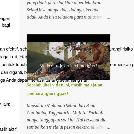
yang tidak perlu lagi lah diperdebatkan.
Selagi bisa punya dua-duanya, kenapa
tidak. Anda bisa teladani para mahasiswa
engan
dari Universitas Binus, Bunda Mulia dan
 bagi
Swiss German di Tangerang. Baru jadi
mahasiswa ajah udah punya investasi di
Alam Sutera Apartemen . Kenapa banyak
fektif, sehingga menjaga kulit tetap kering dan mengurangi risiko ir
mahasiswa menjatuhkan pilihan pada
a kulit tetap terasa nyaman sepanjang hari.
apartemen ini? Karena mereka ingin tetap
i bentuk tubuh, sehingga popok tidak mudah lepas dan memberikan 
produktif tanpa ada halangan ruang dan
an diganti, baik oleh pengguna maupun pengasuh.
waktu. Apalagi di Tangerang persaingan
ga Anda dapat merasa tenang sepanjang hari.
kerja semakin ketat. Kenapa Apartemen
Setelah lihat video ini, masih mau jajan
Alam Sutera Menciptakan Suasana
sembarangan nggak?
Produktif? Kenapa produktifitas mahasiswa
dan para penghuni apartemen yang super
lain:
Konsultan Makanan Sehat dari Food
stylish di Tangerang ini bisa naik?
Combining Yogyakarta, Mufatul Faridah
Perawatan Tidak Ribet Orang-orang yang
punya tanggapan soal ini. Hal tersebut dia
hidup di era ini tuh "big no no" lah dengan
sampaikan melalui pesan elektronik kepada
ih aktif.
segala hal yang ribet-ribet. Saking