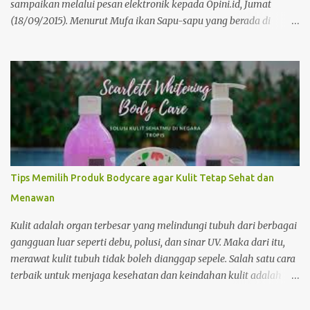
menciptakan lingkungan...
sampaikan melalui pesan elektronik kepada Opini.id, Jumat
(18/09/2015). Menurut Mufa ikan Sapu-sapu yang berada di
Sungai Ciliwung ataupun sungai kotor lainnya tidak layak untuk
dikonsumsi. Hal ini lantaran ikan sapu-sapu tergolong pemakan
sampah. "Ikan sapu-sapu tergolong pemakan sampah.bahaya
jika dikonsumsi atau dijadikan bahan baku siomay yang
harusnya memakai ikan tenggiri," kata Mufa. Namun ikan Sapu-
sapu layak di konsumsi jika diternak sendiri. Sehingga bisa
menjamin kualitas makanannya. "Ikan sapu-sapu layak
dikonsumsi jika diternak sendiri.sehingga terjamin kualitas
pakannya. kalau yang didapat dari sungai Ciliwung gitu,sudah
Tips Memilih Produk Bodycare agar Kulit Tetap Sehat dan
ngeri," kata Mufa.. Menurut Mufa setiap jenis ikan mempunyai
Menawan
nilai gizi yang bermanfaat buat kesehatan. "Asal memenuhi
syarat air tempat mereka hidup dan dengan makanan yang
Kulit adalah organ terbesar yang melindungi tubuh dari berbagai
layak," kata dia. Mufa meng...
gangguan luar seperti debu, polusi, dan sinar UV. Maka dari itu,
merawat kulit tubuh tidak boleh dianggap sepele. Salah satu cara
terbaik untuk menjaga kesehatan dan keindahan kulit adalah
dengan menggunakan produk bodycare yang tepat. Namun,
dengan banyaknya merek dan jenis produk di pasaran, memilih