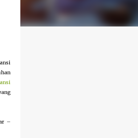
ansi
uhan
ansi
yang
ar –