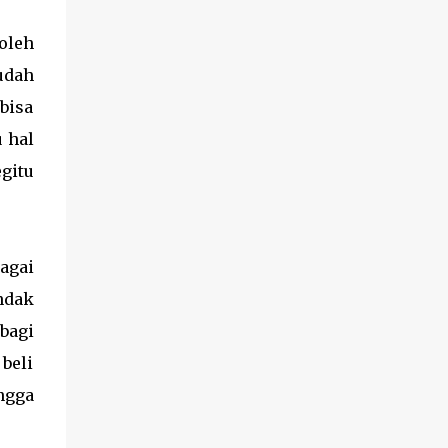
oleh
udah
bisa
u hal
gitu
bagai
ndak
bagi
 beli
ngga