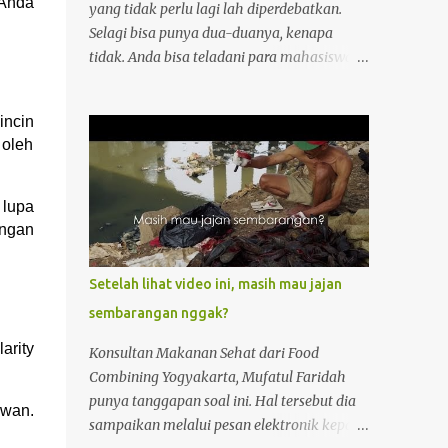
 Anda
yang tidak perlu lagi lah diperdebatkan.
Selagi bisa punya dua-duanya, kenapa
tidak. Anda bisa teladani para mahasiswa
dari Universitas Binus, Bunda Mulia dan
Swiss German di Tangerang. Baru jadi
incin
mahasiswa ajah udah punya investasi di
 oleh
Alam Sutera Apartemen . Kenapa banyak
mahasiswa menjatuhkan pilihan pada
apartemen ini? Karena mereka ingin tetap
 lupa
produktif tanpa ada halangan ruang dan
engan
waktu. Apalagi di Tangerang persaingan
kerja semakin ketat. Kenapa Apartemen
Setelah lihat video ini, masih mau jajan
Alam Sutera Menciptakan Suasana
sembarangan nggak?
Produktif? Kenapa produktifitas mahasiswa
dan para penghuni apartemen yang super
arity
Konsultan Makanan Sehat dari Food
stylish di Tangerang ini bisa naik?
Combining Yogyakarta, Mufatul Faridah
Perawatan Tidak Ribet Orang-orang yang
punya tanggapan soal ini. Hal tersebut dia
awan.
hidup di era ini tuh "big no no" lah dengan
sampaikan melalui pesan elektronik kepada
segala hal yang ribet-ribet. Saking