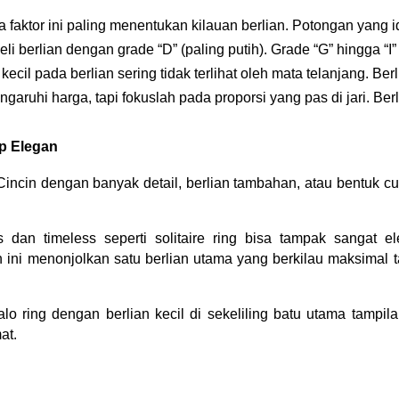
ena faktor ini paling menentukan kilauan berlian. Potongan yang
i berlian dengan grade “D” (paling putih). Grade “G” hingga “I” 
ik kecil pada berlian sering tidak terlihat oleh mata telanjang.
ruhi harga, tapi fokuslah pada proporsi yang pas di jari. Be
ap Elegan
Cincin dengan banyak detail, berlian tambahan, atau bentuk c
 dan timeless seperti solitaire ring bisa tampak sangat e
in ini menonjolkan satu berlian utama yang berkilau maksimal 
lo ring dengan berlian kecil di sekeliling batu utama tampil
at.