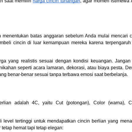
an saat memilih
harga cincin tunangan
, agar momen istimewa
h menentukan batas anggaran sebelum Anda mulai mencari c
mbeli cincin di luar kemampuan mereka karena terpengaruh
ga yang realistis sesuai dengan kondisi keuangan. Jangan
ikahan seperti acara lamaran, dekorasi, atau biaya pesta. D
yang benar-benar sesuai tanpa terbawa emosi saat berbelanja.
ian adalah 4C, yaitu Cut (potongan), Color (warna), Cl
i level tertinggi untuk mendapatkan cincin berlian yang men
 tetap hemat tapi tetap elegan: