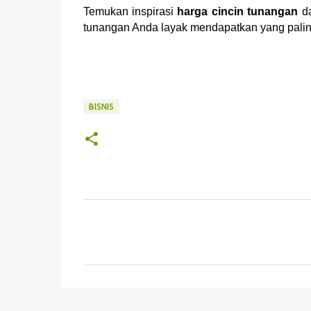
Temukan inspirasi
harga cincin tunangan
d
tunangan Anda layak mendapatkan yang paling
BISNIS
K
o
m
e
n