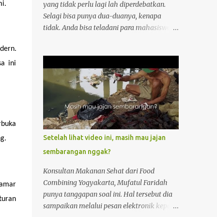
yang tidak perlu lagi lah diperdebatkan.
i.
Selagi bisa punya dua-duanya, kenapa
tidak. Anda bisa teladani para mahasiswa
dari Universitas Binus, Bunda Mulia dan
ern. 
Swiss German di Tangerang. Baru jadi
mahasiswa ajah udah punya investasi di
 ini 
Alam Sutera Apartemen . Kenapa banyak
mahasiswa menjatuhkan pilihan pada
apartemen ini? Karena mereka ingin tetap
produktif tanpa ada halangan ruang dan
waktu. Apalagi di Tangerang persaingan
buka 
kerja semakin ketat. Kenapa Apartemen
Setelah lihat video ini, masih mau jajan
g.
Alam Sutera Menciptakan Suasana
sembarangan nggak?
Produktif? Kenapa produktifitas mahasiswa
dan para penghuni apartemen yang super
Konsultan Makanan Sehat dari Food
stylish di Tangerang ini bisa naik?
Combining Yogyakarta, Mufatul Faridah
amar 
Perawatan Tidak Ribet Orang-orang yang
punya tanggapan soal ini. Hal tersebut dia
uran 
hidup di era ini tuh "big no no" lah dengan
sampaikan melalui pesan elektronik kepada
segala hal yang ribet-ribet. Saking