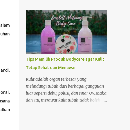
Opini.id, Jumat (18/09/2015). Menurut Mufa
menghormati waktu, orang-orang sekarang
ikan Sapu-sapu yang berada di Sungai
lebih memilih pesan makanan lewat
Ciliwung ataupun sungai kotor lainnya
aplikasi online. Dari pada masak sendiri.
tidak layak untuk dikonsumsi. Hal ini
alam 
Apalagi soal hunian Kalau di rumah, harus
lantaran ikan sapu-sapu tergolong
bayar asisten rumah tangga dulu untuk
uhan 
pemakan sampah. "Ikan sapu-sapu
menciptakan lingkungan...
tergolong pemakan sampah.bahaya jika
dikonsumsi atau dijadikan bahan baku
siomay yang harusnya memakai ikan
Tips Memilih Produk Bodycare agar Kulit
tenggiri," kata Mufa. Namun ikan Sapu-
Tetap Sehat dan Menawan
sapu layak di konsumsi jika diternak
ndi. 
sendiri. Sehingga bisa menjamin kualitas
Kulit adalah organ terbesar yang
makanannya. "Ikan sapu-sapu layak
melindungi tubuh dari berbagai gangguan
dikonsumsi jika diternak sendiri.sehingga
nal, 
luar seperti debu, polusi, dan sinar UV. Maka
terjamin kualitas pakannya. kalau yang
dari itu, merawat kulit tubuh tidak boleh
sana 
didapat dari sungai Ciliwung gitu,sudah
dianggap sepele. Salah satu cara terbaik
tkan 
ngeri," kata Mufa.. Menurut Mufa setiap
untuk menjaga kesehatan dan keindahan
jenis ikan mempunyai nilai gizi yang
kulit adalah dengan menggunakan produk
bermanfaat buat kesehatan. "Asal
bodycare yang tepat. Namun, dengan