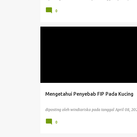
0
KESAHATAN
Mengetahui Penyebab FIP Pada Kucing
diposting oleh
windiariska
pada tanggal
April 08, 20
0