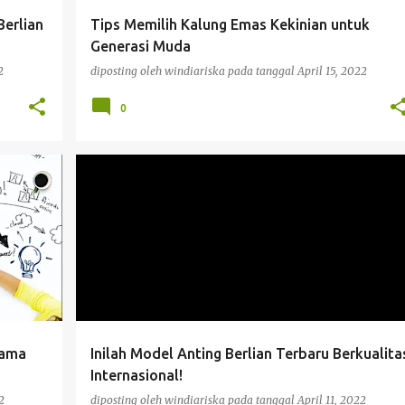
erlian
Tips Memilih Kalung Emas Kekinian untuk
Generasi Muda
2
diposting oleh
windiariska
pada tanggal
April 15, 2022
0
BISNIS
sama
Inilah Model Anting Berlian Terbaru Berkualita
Internasional!
2
diposting oleh
windiariska
pada tanggal
April 11, 2022