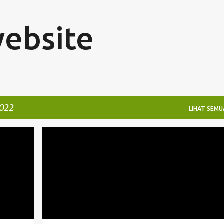
Langsung ke konten utama
website
2022
LIHAT SEMU
BISNIS