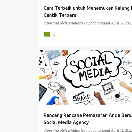
g
Cara Terbaik untuk Menemukan Kalung B
a
Cantik Terbaru
n
diposting oleh
windiariska
pada tanggal
April 17, 202
0
BISNIS
Rancang Rencana Pemasaran Anda Ber
Social Media Agency
diposting oleh
windiariska
pada tanggal
April 11, 202