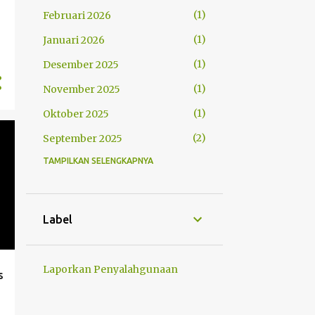
1
Februari 2026
1
Januari 2026
1
Desember 2025
1
November 2025
1
Oktober 2025
2
September 2025
TAMPILKAN SELENGKAPNYA
2
Agustus 2025
2
Juli 2025
1
Juni 2025
Label
3
Mei 2025
1
Maret 2025
Laporkan Penyalahgunaan
s
1
Februari 2025
3
Januari 2025