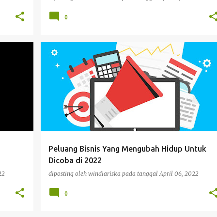
0
BISNIS
Peluang Bisnis Yang Mengubah Hidup Untuk
Dicoba di 2022
22
diposting oleh
windiariska
pada tanggal
April 06, 2022
0