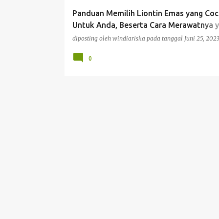
g
Panduan Memilih Liontin Emas yang Co
a
Untuk Anda, Beserta Cara Merawatnya 
n
Benar!
diposting oleh
windiariska
pada tanggal
Juni 25, 202
0