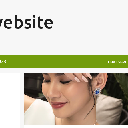
Langsung ke konten utama
website
023
LIHAT SEMU
BISNIS