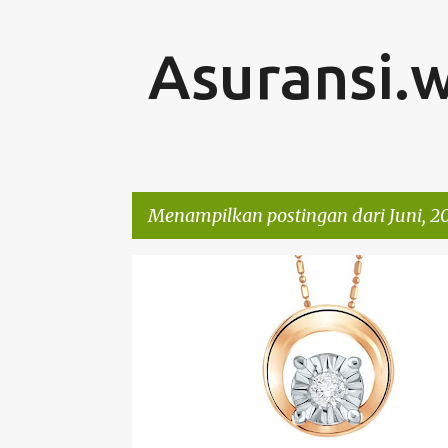
Asuransi.
Menampilkan postingan dari Juni, 2
P
BISNIS
o
s
t
i
n