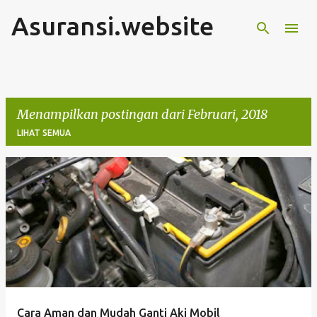
Asuransi.website
Langsung ke konten utama
Menampilkan postingan dari Februari, 2018
LIHAT SEMUA
P
o
s
t
i
n
g
Cara Aman dan Mudah Ganti Aki Mobil