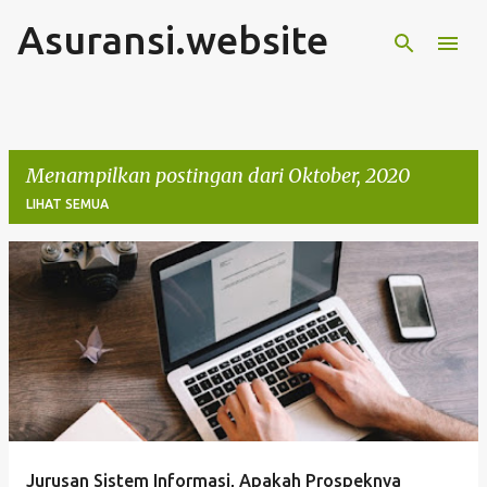
Asuransi.website
Langsung ke konten utama
Menampilkan postingan dari Oktober, 2020
LIHAT SEMUA
P
o
s
t
i
n
g
Jurusan Sistem Informasi, Apakah Prospeknya