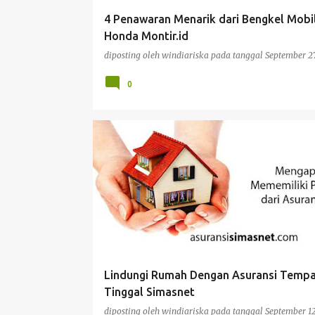
g
4 Penawaran Menarik dari Bengkel Mobi
a
Honda Montir.id
n
diposting oleh
windiariska
pada tanggal
September 27
0
ASURANSI
Lindungi Rumah Dengan Asuransi Temp
Tinggal Simasnet
diposting oleh
windiariska
pada tanggal
September 12