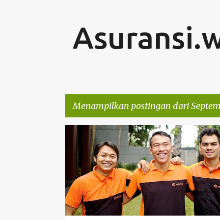
Asuransi.
Menampilkan postingan dari Septemb
P
OTOMOTIF
o
s
t
i
n