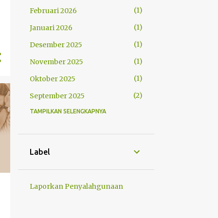
1
Februari 2026
1
Januari 2026
1
Desember 2025
1
November 2025
1
Oktober 2025
2
September 2025
TAMPILKAN SELENGKAPNYA
2
Agustus 2025
2
Juli 2025
1
Juni 2025
Label
3
Mei 2025
1
Maret 2025
Laporkan Penyalahgunaan
1
Februari 2025
3
Januari 2025