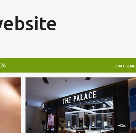
Langsung ke konten utama
website
024
LIHAT SEMU
BISNIS