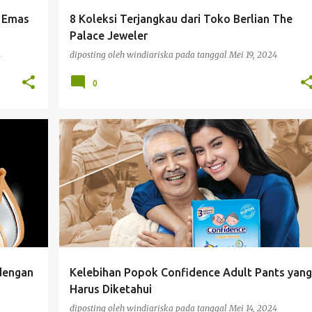
g Emas
8 Koleksi Terjangkau dari Toko Berlian The
Palace Jeweler
4
diposting oleh
windiariska
pada tanggal
Mei 19, 2024
0
KESEHATAN
 dengan
Kelebihan Popok Confidence Adult Pants yang
Harus Diketahui
diposting oleh
windiariska
pada tanggal
Mei 14, 2024