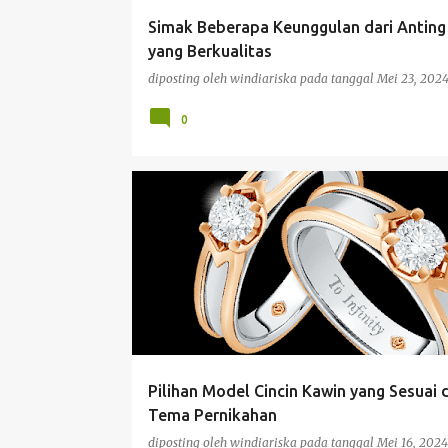
g
Simak Beberapa Keunggulan dari Antin
a
yang Berkualitas
n
diposting oleh
windiariska
pada tanggal
Mei 23, 202
0
BISNIS
Pilihan Model Cincin Kawin yang Sesuai
Tema Pernikahan
diposting oleh
windiariska
pada tanggal
Mei 16, 2024