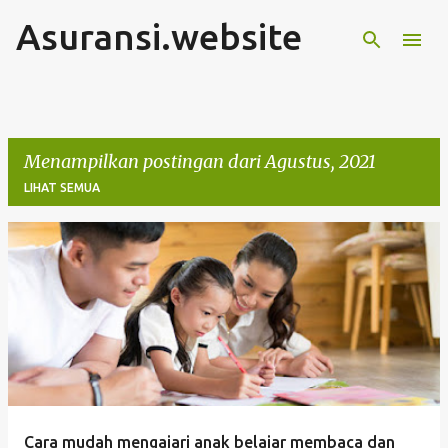
Asuransi.website
Langsung ke konten utama
Menampilkan postingan dari Agustus, 2021
LIHAT SEMUA
P
o
s
t
i
n
g
Cara mudah mengajari anak belajar membaca dan