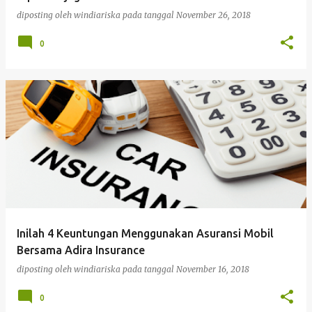
a
diposting oleh
windiariska
pada tanggal
November 26, 2018
n
0
Inilah 4 Keuntungan Menggunakan Asuransi Mobil
Bersama Adira Insurance
diposting oleh
windiariska
pada tanggal
November 16, 2018
0