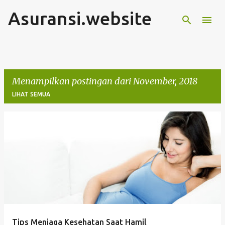
Asuransi.website
Langsung ke konten utama
Menampilkan postingan dari November, 2018
LIHAT SEMUA
P
o
s
t
i
n
g
Tips Menjaga Kesehatan Saat Hamil