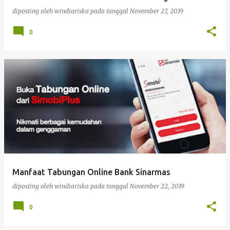
a
diposting oleh
windiariska
pada tanggal
November 27, 2019
n
0
Manfaat Tabungan Online Bank Sinarmas
diposting oleh
windiariska
pada tanggal
November 22, 2019
0