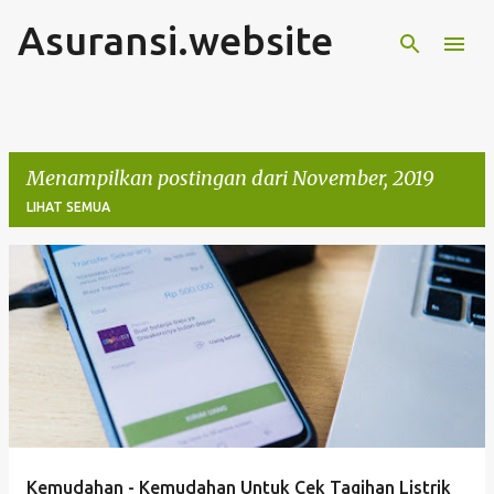
Asuransi.website
Langsung ke konten utama
Menampilkan postingan dari November, 2019
LIHAT SEMUA
P
o
s
t
i
n
g
Kemudahan - Kemudahan Untuk Cek Tagihan Listrik