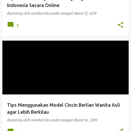
a
Indonesia Secara Online
n
diposting oleh
windiariska
pada tanggal
Maret 17, 2019
0
Tips Menggunakan Model Cincin Berlian Wanita Asli
agar Lebih Berkilau
diposting oleh
windiariska
pada tanggal
Maret 16, 2019