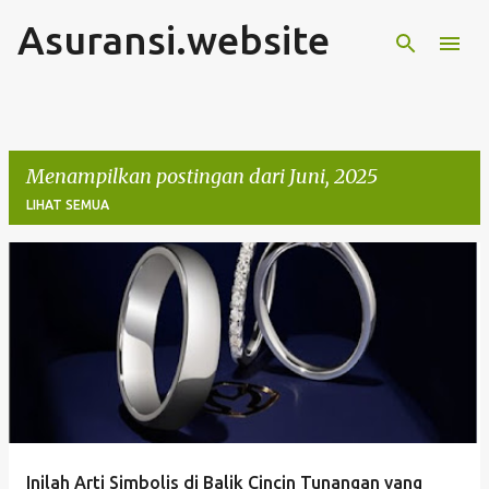
Asuransi.website
Langsung ke konten utama
Menampilkan postingan dari Juni, 2025
LIHAT SEMUA
P
o
s
t
i
n
g
Inilah Arti Simbolis di Balik Cincin Tunangan yang